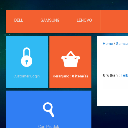
DELL
SAMSUNG
LENOVO
Home
/
Sams
Rp
Urutkan :
Terb
Customer Login
Keranjang
:
0
item(s)
Cari Produk