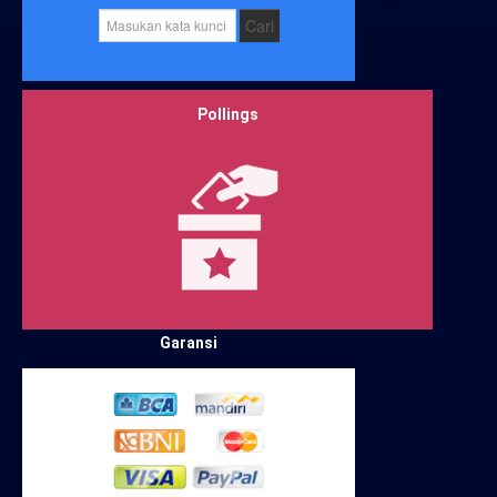
Kata
Cari
Kunci
Pollings
Puas
Tidak Puas
Sangat Puas
Lihat hasil
Garansi