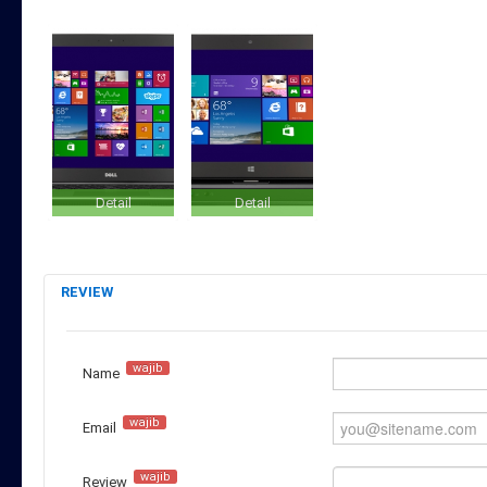
Detail
Detail
REVIEW
wajib
Name
wajib
Email
wajib
Review