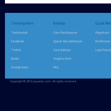
Tentang Kami
Belanja
Quick Me
Testimonial
Cara Pembayaran
Registrasi
Facebook
Syarat dan Ketentuan
Konfirmasi
Twitter
Cara Belanja
Lupa Pass
Berita
Ongkos Kirim
Kontak Kami
FAQ
Copyright © 2012 jejualan.com. All rights reserved