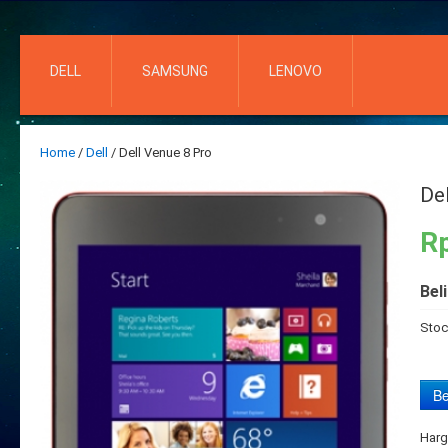
DELL
SAMSUNG
LENOVO
Home
/
Dell
/ Dell Venue 8 Pro
De
Rp
Bel
Stoc
Harg