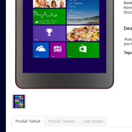
Bera
Nomo
Stoc
Des
Port
you t
Tags
Produk Terkait
Produk Terbaru
Last Visited